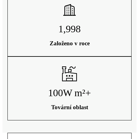
1,998
Založeno v roce
100
W m²+
Tovární oblast