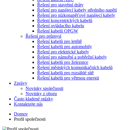
Řešení pro stavební dráty
Řešení pro napájecí kabely středního napětí
Řešení pro nízkonapěťové napájecí kabely
Řešení koncentrických kabelů
Řešení ovládacího kabelu
Řešení kabelů OPGW
Řešení pro průmysl
Řešení kabelů pro letiště
Řešení kabelů pro automobily
Řešení pro elektrické kabely
Řešení pro námořní a pobřežní kabely
Řešení kabelů pro železnice
Řešení městských komunikačních kabelů
Řešení kabelů pro rozsáhlé sítě
Řešení kabelů pro větrnou energii
Zprávy
Novinky společnosti
Novinky z oboru
Často kladené otázky
Kontaktujte nás
Domov
Profil společnosti