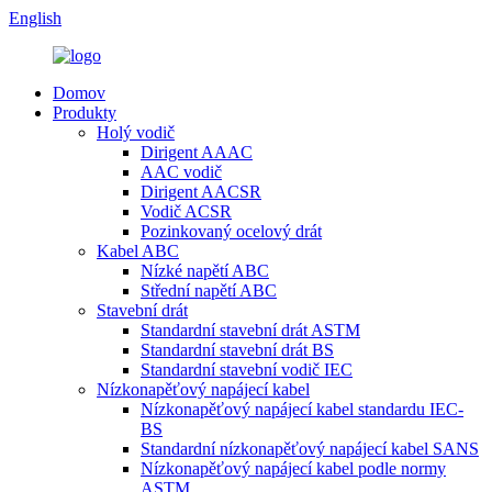
English
Domov
Produkty
Holý vodič
Dirigent AAAC
AAC vodič
Dirigent AACSR
Vodič ACSR
Pozinkovaný ocelový drát
Kabel ABC
Nízké napětí ABC
Střední napětí ABC
Stavební drát
Standardní stavební drát ASTM
Standardní stavební drát BS
Standardní stavební vodič IEC
Nízkonapěťový napájecí kabel
Nízkonapěťový napájecí kabel standardu IEC-
BS
Standardní nízkonapěťový napájecí kabel SANS
Nízkonapěťový napájecí kabel podle normy
ASTM