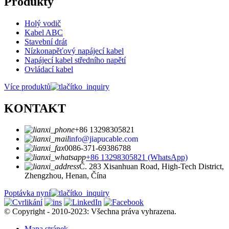
Produkty
Holý vodič
Kabel ABC
Stavební drát
Nízkonapěťový napájecí kabel
Napájecí kabel středního napětí
Ovládací kabel
Více produktů
KONTAKT
+86 13298305821
info@jiapucable.com
0086-371-69386788
+86 13298305821 (WhatsApp)
Č. 283 Xisanhuan Road, High-Tech District,
Zhengzhou, Henan, Čína
Poptávka nyní
© Copyright - 2010-2023: Všechna práva vyhrazena.
Mapa stránek