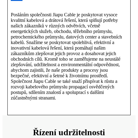
Posláním společnosti Jiapu Cable je poskytovat vysoce
kvalitní kabelová a drátová řešení, která splňují potřeby
našich zákazníků v různých odvětvích, včetně
energetických služeb, obchodu, těžebního průmyslu,
petrochemického průmyslu, datových center a stavebních
kabelů. Snažíme se poskytovat spolehlivá, efektivní a
inovativní kabelová řešení, která pomáhají našim
zákazníkům zlepšovat jejich provoz a dosahovat jejich
obchodních cílů. Kromě toho se zaměřujeme na neustálé
zlepšování, udržitelnost a environmentální odpovědnost,
abychom zajistili, že naše produkty a procesy jsou
bezpečné, efektivní a šetrné k životnímu prostředí.
Společnost Jiapu Cable se také snaží přispívat k růstu a
rozvoji kabelového průmyslu propagací osvědčených
postupů, sdílením znalostí a spoluprací s dalšími
zúčastněnými stranami.
Řízení udržitelnosti