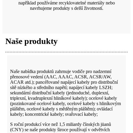
například používáme recyklovatelné materiály nebo
navrhujeme produkty s delší životností.
Naše produkty
Naše nabídka produktů zahrnuje vodiče pro nadzemní
přenosové vedení (AAC, AAAC, ACSR, ACSR/AW,
ACAR atd.); pancéřované napájecí kabely pro distribuční
sítě nízkého a středního napětí; napájecí kabely LSZH;
sekundární distribuční kabely (jednoduché, duplexní,
triplexní, kvadruplexní hliníkové kabely); ocelové kabely
(pozinkované ocelové kabely, ocelové kabely s hliníkovým
pláštěm, ocelové kabely s měděným pláštěm); ovládací
kabely; koncentrické kabely; svařovací kabely;
S roční produkcí více než 1,5 miliardy čínských jüanů
(CNY) se naše produkty široce používají v odvětvích