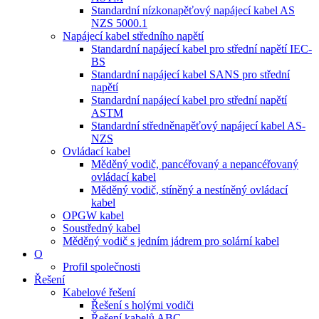
Standardní nízkonapěťový napájecí kabel AS
NZS 5000.1
Napájecí kabel středního napětí
Standardní napájecí kabel pro střední napětí IEC-
BS
Standardní napájecí kabel SANS pro střední
napětí
Standardní napájecí kabel pro střední napětí
ASTM
Standardní středněnapěťový napájecí kabel AS-
NZS
Ovládací kabel
Měděný vodič, pancéřovaný a nepancéřovaný
ovládací kabel
Měděný vodič, stíněný a nestíněný ovládací
kabel
OPGW kabel
Soustředný kabel
Měděný vodič s jedním jádrem pro solární kabel
O
Profil společnosti
Řešení
Kabelové řešení
Řešení s holými vodiči
Řešení kabelů ABC