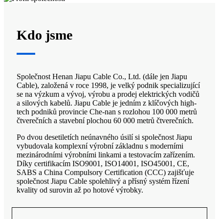
Kdo jsme
Společnost Henan Jiapu Cable Co., Ltd. (dále jen Jiapu
Cable), založená v roce 1998, je velký podnik specializující
se na výzkum a vývoj, výrobu a prodej elektrických vodičů
a silových kabelů. Jiapu Cable je jedním z klíčových high-
tech podniků provincie Che-nan s rozlohou 100 000 metrů
čtverečních a stavební plochou 60 000 metrů čtverečních.
Po dvou desetiletích neúnavného úsilí si společnost Jiapu
vybudovala komplexní výrobní základnu s moderními
mezinárodními výrobními linkami a testovacím zařízením.
Díky certifikacím ISO9001, ISO14001, ISO45001, CE,
SABS a China Compulsory Certification (CCC) zajišťuje
společnost Jiapu Cable spolehlivý a přísný systém řízení
kvality od surovin až po hotové výrobky.